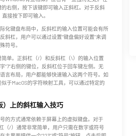
7”键的右侧，按下该键即可输入正斜杠。对于反斜
，直接按下即可输入。
的国际化键盘布局中，反斜杠的输入位置可能会有所
反斜杠，用户可以通过设置“键盘偏好设置”来调
殊符号。
相对简单。正斜杠（/）和反斜杠（\）的输入位置
数字“7”右侧的键位，反斜杠位于回车键左侧。无
语言布局，用户都能够快速输入这两个符号。如
类似于MacOS的字符映射工具，可以通过特定的
板）上的斜杠输入技巧
号的方式通常依赖于屏幕上的虚拟键盘。对于
入正斜杠（/）通常非常简单，用户只需在数字或符号
在主界面提供一个“123”或“符号”按钮，点击后即