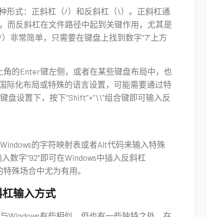
有两种形式：正斜杠（/）和反斜杠（\）。正斜杠通
景，而反斜杠在文件路径中起到关键作用，尤其是
（/）非常简单，只需要在键盘上找到数字“7”上方
角的Enter键左侧，或者在某些键盘布局中，也
的是国际化布局或特殊的语言设置，可能需要通过特
置下，按下“Shift”+“\\”组合键即可输入反
ndows的字符映射表或者Alt代码来输入特殊
数字“92”即可在Windows中插入反斜杠
的特殊场合中尤为有用。
的斜杠输入方式
与Windows有些相似，但也有一些独特之处。在