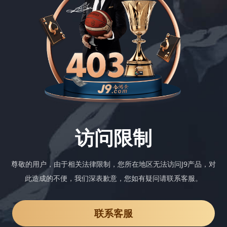
访问限制
尊敬的用户，由于相关法律限制，您所在地区无法访问J9产品，对
此造成的不便，我们深表歉意，您如有疑问请联系客服。
联系客服